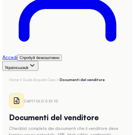
Accedi
Спробуй безкоштовно
Українська
uk
Home
Guida Acquisto Casa
Documenti del venditore
CAPITOLO
5
DI
10
Documenti del venditore
Checklist completa dei documenti che il venditore deve
fornire: visura catastale, APE, titoli edilizi, conformità