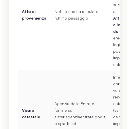
success
Atto di
Notaio che ha stipulato
assegna
provenienza
l'ultimo passaggio
Attenzi
alle
donazio
eredi
legittima
posson
impugna
entro 20
Intestaz
corretta
venditor
rendita
Agenzia delle Entrate
catastal
Visura
(online su
(serve p
catastale
sister.agenziaentrate.gov.it
calcolar
o sportello)
imposte)