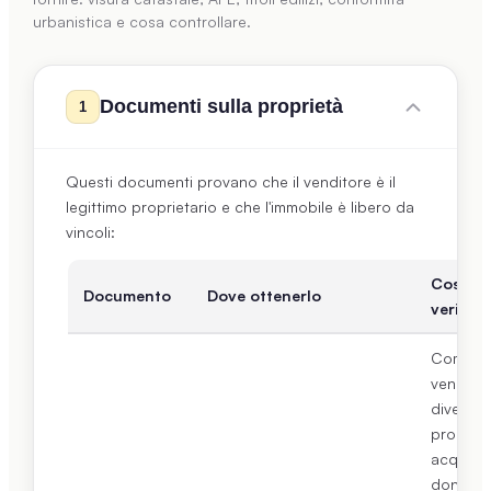
urbanistica e cosa controllare.
Documenti sulla proprietà
1
Questi documenti provano che il venditore è il
legittimo proprietario e che l'immobile è libero da
vincoli:
Cosa
Documento
Dove ottenerlo
verifica
Come il
venditor
diventa
propriet
acquisto
donazio