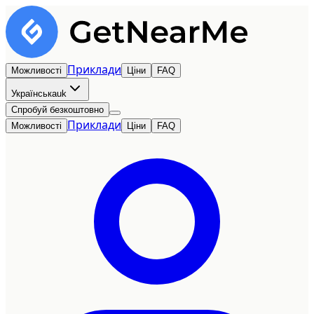
Приклади
Можливості
Ціни
FAQ
Українська
uk
Спробуй безкоштовно
Приклади
Можливості
Ціни
FAQ