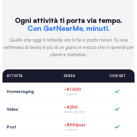
Ogni attività ti porta via tempo.
Con GetNearMe, minuti.
Quello che oggi ti richiede ore lo fai in pochi minuti. Su una
settimana di lavoro è più di un giorno e mezzo che ti riprendi per
clienti e trattative.
ATTIVITÀ
SENZA
CON GET
~€1.500
Homestaging
~4 giorni
~€250
Video
mezza giornata
~€50/post
Post
~1 giorno