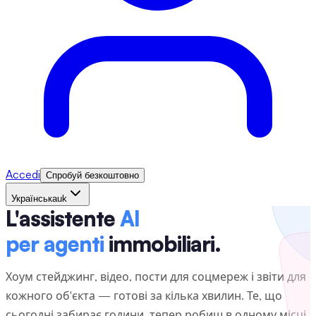
Accedi
Спробуй безкоштовно
Українська
uk
L'assistente
AI
per agenti
immobiliari.
Хоум стейджинг, відео, пости для соцмереж і звіти для
кожного об'єкта — готові за кілька хвилин. Те, що
сьогодні забирає години, тепер робиш в одному місці.