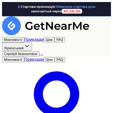
·
Стартова пропозиція:
Обмежена стартова ціна
закінчується через
47
:
59
:
59
Приклади
Можливості
Ціни
FAQ
Українська
uk
Спробуй безкоштовно
Приклади
Можливості
Ціни
FAQ