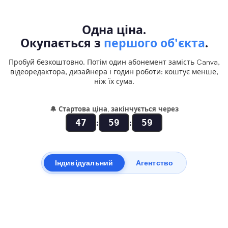
Одна ціна.
Окупається з
першого об'єкта
.
Пробуй безкоштовно. Потім один абонемент замість Canva,
відеоредактора, дизайнера і годин роботи: коштує менше,
ніж їх сума.
🔔
Стартова ціна, закінчується через
47
59
59
:
:
Індивідуальний
Агентство
Free