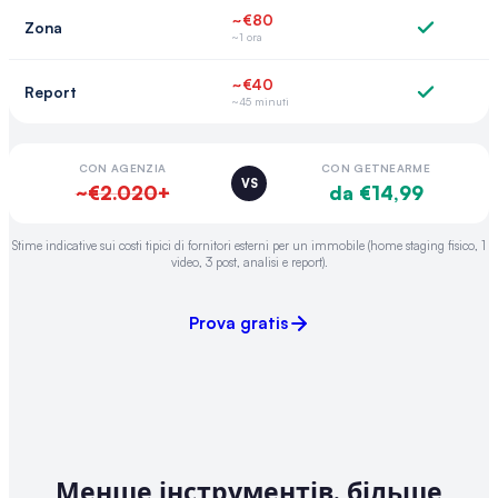
~€80
Zona
~1 ora
~€40
Report
~45 minuti
CON AGENZIA
CON GETNEARME
VS
~€2.020+
da €14,99
Stime indicative sui costi tipici di fornitori esterni per un immobile (home staging fisico, 1
video, 3 post, analisi e report).
Prova gratis
Менше інструментів, більше