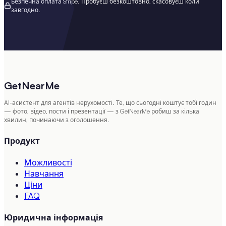
Безпечна оплата Stripe. Пробуєш безкоштовно, скасовуєш коли
завгодно.
GetNearMe
AI-асистент для агентів нерухомості. Те, що сьогодні коштує тобі годин
— фото, відео, пости і презентації — з GetNearMe робиш за кілька
хвилин, починаючи з оголошення.
Продукт
Можливості
Навчання
Ціни
FAQ
Юридична інформація