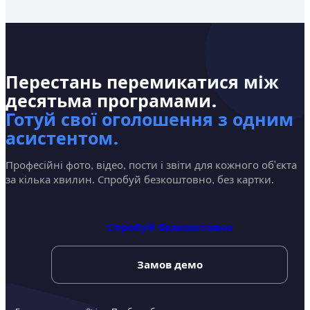
Так. З місячним планом скасовуєш коли завгодно з панелі
керування, без обмежень. Річний план оплачується наперед
і має найнижчу ціну на місяць.
Перестань перемикатися між
десятьма програмами.
Готуй свої оголошення з одним
асистентом.
Професійні фото, відео, пости і звіти для кожного об'єкта
за кілька хвилин. Спробуй безкоштовно, без картки.
Спробуй безкоштовно
Замов демо