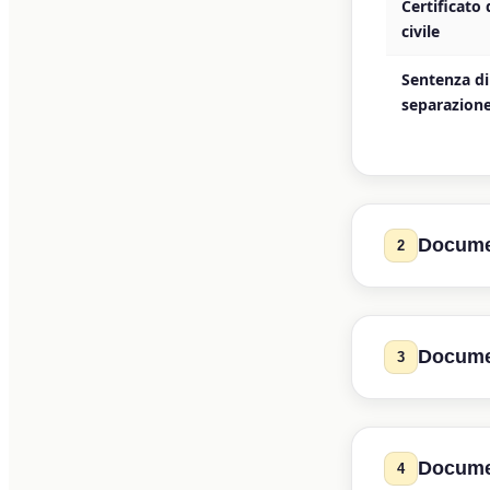
Certificato 
civile
Sentenza di
separazione
Documen
2
Documen
Documento
3
Per lavoratori
Ultime 2-3 
reddito non è f
paga
Documen
4