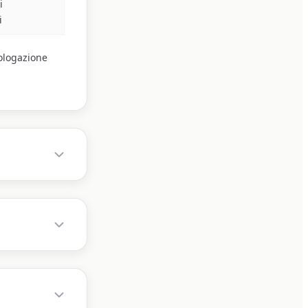
i
i
mologazione
one, perché il
tutto se il
igioni)