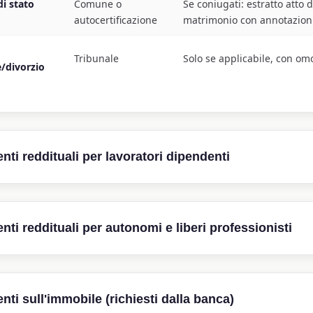
di stato
Comune o
Se coniugati: estratto atto d
autocertificazione
matrimonio con annotazion
Tribunale
Solo se applicabile, con o
/divorzio
ti reddituali per lavoratori dipendenti
Dove
ti reddituali per autonomi e liberi professionisti
Dettagli
ottenerlo
Datore di
 autonomi e liberi professionisti la banca richiede più documentazi
buste
Alcune banche ne richiedono 3, soprat
lavoro / portale
isso:
reddito è variabile (straordinari, provv
ti sull'immobile (richiesti dalla banca)
aziendale