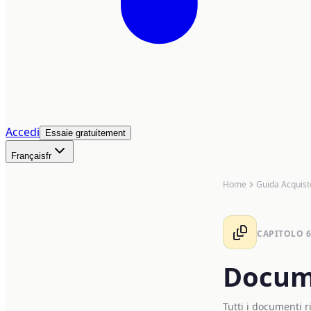
Accedi
Essaie gratuitement
Français
fr
Home
Guida Acquist
CAPITOLO
6
Docume
Tutti i documenti r