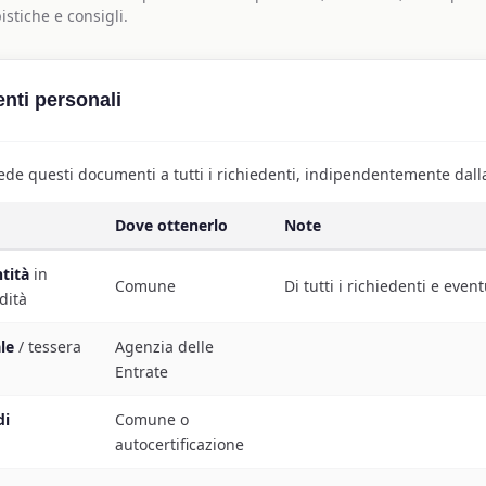
stiche e consigli.
ti personali
ede questi documenti a tutti i richiedenti, indipendentemente dall
Dove ottenerlo
Note
tità
in
Comune
Di tutti i richiedenti e even
idità
le
/ tessera
Agenzia delle
Entrate
di
Comune o
autocertificazione