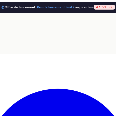
Offre de lancement :
Prix de lancement limité
·
expire dans
47
:
59
:
59