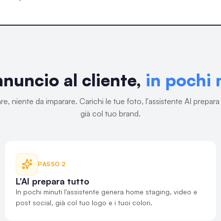
€ 1.850.000
NUOVO
NUOVO
NUOVO
nnuncio al cliente,
in pochi 
€ 1.850.000
Milano, Porta Nuova
€ 1.850.000
Appartamento
3
2
110 m²
Appartamento
Milano, Porta Nuova
3
2
110 m
3
2
110 m²
re, niente da imparare. Carichi le tue foto, l'assistente AI prepara 
Appartamento
Informazioni organizzate per aiutarti a confrontare immobili e contesto in modo
strutturato.
Informazioni organizzate per aiutarti a confrontare immobili e contes
già col tuo brand.
Informazioni organizzate per aiutarti a confrontare immobili e contesto in modo
strutturato.
strutturato.
Contattaci ora
Milano, Porta Nuova
PASSO
2
L'AI prepara tutto
In pochi minuti l'assistente genera home staging, video e
post social, già col tuo logo e i tuoi colori.