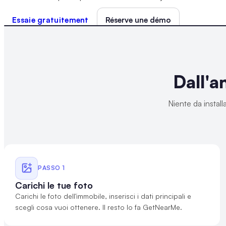
Essaie gratuitement
Réserve une démo
NUOVO
Dall'a
Appartamento
Milano, Porta Nuova
€ 1.850.000
Niente da installa
3
2
110 m²
Informazioni organizzate per aiutarti a confrontare immobili e contesto in
modo strutturato.
PASSO
1
Carichi le tue foto
Carichi le foto dell'immobile, inserisci i dati principali e
scegli cosa vuoi ottenere. Il resto lo fa GetNearMe.