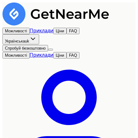
Приклади
Можливості
Ціни
FAQ
Українська
uk
Спробуй безкоштовно
Приклади
Можливості
Ціни
FAQ