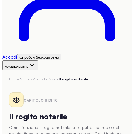
Accedi
Спробуй безкоштовно
Українська
uk
Home
Guida Acquisto Casa
Il rogito notarile
CAPITOLO
8
DI
10
Il rogito notarile
Come funziona il rogito notarile: atto pubblico, ruolo del
notaio, firme, pagamento, consegna chiavi. Costi indicativi