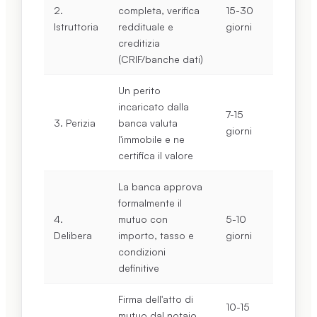
2.
completa, verifica
15-30
Istruttoria
reddituale e
giorni
creditizia
(CRIF/banche dati)
Un perito
incaricato dalla
7-15
3. Perizia
banca valuta
giorni
l'immobile e ne
certifica il valore
La banca approva
formalmente il
4.
mutuo con
5-10
Delibera
importo, tasso e
giorni
condizioni
definitive
Firma dell'atto di
10-15
mutuo dal notaio,