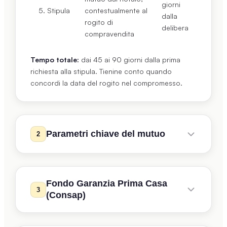
giorni
5. Stipula
contestualmente al
dalla
rogito di
delibera
compravendita
Tempo totale:
dai 45 ai 90 giorni dalla prima
richiesta alla stipula. Tienine conto quando
concordi la data del rogito nel compromesso.
Parametri chiave del mutuo
2
Ogni banca applica criteri standard per decidere
se e quanto prestarti:
Fondo Garanzia Prima Casa
3
(Consap)
LTV (Loan To Value):
rapporto tra mutuo e
valore dell'immobile. Il massimo standard è
l'
80%
. Per ottenere un mutuo al 100% serve la