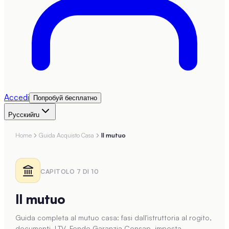
Accedi
Попробуй бесплатно
Русский
ru
Home
Guida Acquisto Casa
Il mutuo
CAPITOLO
7
DI
10
Il mutuo
Guida completa al mutuo casa: fasi dall'istruttoria al rogito,
documenti, LTV, Fondo Garanzia Consap, imposta