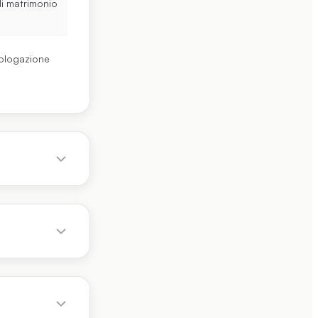
di matrimonio
mologazione
 perché il
utto se il
ioni)