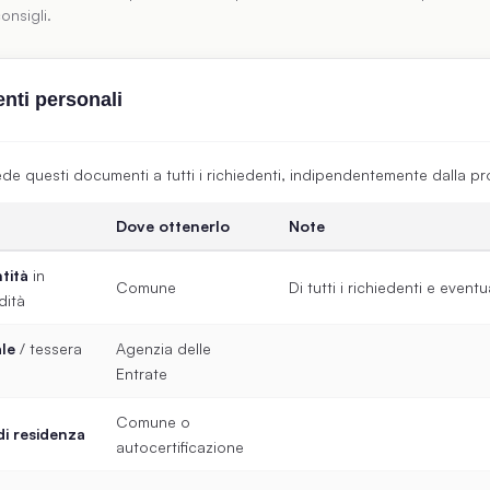
onsigli.
ti personali
ede questi documenti a tutti i richiedenti, indipendentemente dalla pr
Dove ottenerlo
Note
tità
in
Comune
Di tutti i richiedenti e eventu
dità
ale
/ tessera
Agenzia delle
Entrate
Comune o
di residenza
autocertificazione