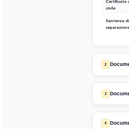
Certificato 
civile
Sentenza di
separazione
Documen
2
Documen
3
Documento
Per lavoratori 
Ultime 2-3 
reddito non è f
Documen
4
paga