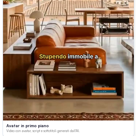
Avatar in primo piano
Video con avatar, script e sottotitoli generati dall'AI.