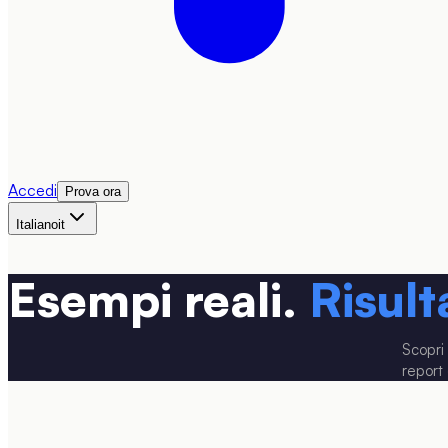
Accedi
Prova ora
Italiano
it
Esempi reali.
Risult
Scopri
report 