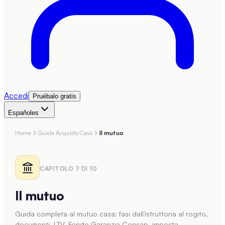
Accedi
Pruébalo gratis
Español
es
Home
Guida Acquisto Casa
Il mutuo
CAPITOLO
7
DI
10
Il mutuo
Guida completa al mutuo casa: fasi dall'istruttoria al rogito,
documenti, LTV, Fondo Garanzia Consap, imposta