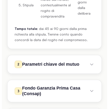
giorni
5. Stipula
contestualmente al
dalla
rogito di
delibera
compravendita
Tempo totale:
dai 45 ai 90 giorni dalla prima
richiesta alla stipula. Tienine conto quando
concordi la data del rogito nel compromesso.
Parametri chiave del mutuo
2
Ogni banca applica criteri standard per decidere
se e quanto prestarti:
Fondo Garanzia Prima Casa
3
(Consap)
LTV (Loan To Value):
rapporto tra mutuo e
valore dell'immobile. Il massimo standard è
l'
80%
. Per ottenere un mutuo al 100% serve la