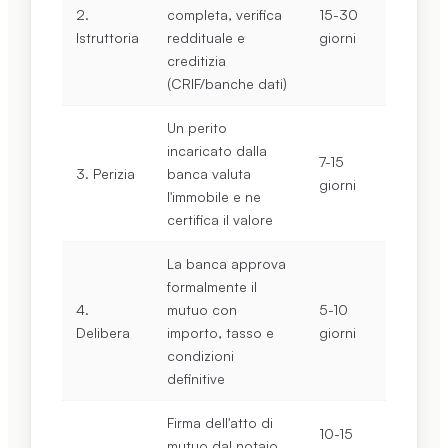
2.
completa, verifica
15-30
Istruttoria
reddituale e
giorni
creditizia
(CRIF/banche dati)
Un perito
incaricato dalla
7-15
3. Perizia
banca valuta
giorni
l'immobile e ne
certifica il valore
La banca approva
formalmente il
4.
mutuo con
5-10
Delibera
importo, tasso e
giorni
condizioni
definitive
Firma dell'atto di
10-15
mutuo dal notaio,